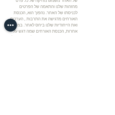
של האחר משמעו מחיקה של כל פרט 
מהזהות שלנו והתאמה של הפרטים 
לכניסתו של האחר. נהפוך הוא, הכנסת 
האורחים מדגישה את התרבות , הערכים, 
ואת הייחודיות שלנו ביחס לאחר. במילים 
אחרות, הכנסת האורחים שמה דגש על 
עצמנו בראש ובראשונה, ועל האחר כחלק 
מעצמנו. 
אנו נוטים לשנות את אופן הכנסת האורחים 
שלנו ואת ההתנהגות שלנו וכן את אופן 
סידור הבית או הכנתו בהתאם לאורחים 
השונים הבאים. אורחים שהם בני משפחה, 
ולהם היסטוריה תרבותית משותפת וערכים 
מוכרים ודומים, מאפשרים לנו להיערך 
ולארגן את הבית באופן אחד, לעומת זאת 
אורחים הקשורים לעבודה-  באופן אחר, 
לחברים - באופן שונה. לכל הכנסת אורחים 
כזו או אחרת אנו מתחברים לחלקים שונים 
בתוכנו, הגורמים לנו להיערך בצורה מעט 