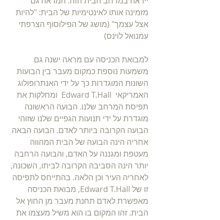
ייראה במרחב הבית הזה. המראה גם 
מזמינה אותו לאינטימיות של הבית: "להיות 
אצל עצמך" (מושג של הפילוסוף הצרפתי 
עמנואל לוינס) 
למבואת הכניסה עם מראה ישנה גם 
משמעות נוספת כמקום מעבר בין הבועות 
השונות המוגדרות כך על ידי האנתרופולוג 
האמריקאי  Edward T.Hall  ומחלקות את 
תפיסת המרחב שלנו. הבועה הראשונה 
מוגדרת על ידי תנועות הגפיים שלנו שזוהי 
הבועה הקרובה ביותר לאדם. הבועה הבאה 
אחריה הינה הבועה של הבית המהווה 
מעטפת ומגננה על האדם, והבועה הרחבה 
יותר הינה הסביבה הקרובה לביתו, השכונה, 
לאחריה העיר וכן הלאה. בהתייחס לתפיסה 
זו של Edward T.Hall, מבואת הכניסה 
מאפשרת לאדם תחנת מעבר מן החוץ אל 
הבית. זהו המקום בו הוא משיל מעצמו את 