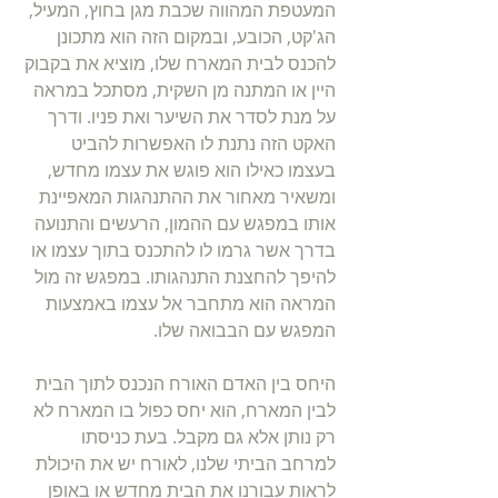
המעטפת המהווה שכבת מגן בחוץ, המעיל, 
הג'קט, הכובע, ובמקום הזה הוא מתכונן 
להכנס לבית המארח שלו, מוציא את בקבוק 
היין או המתנה מן השקית, מסתכל במראה 
על מנת לסדר את השיער ואת פניו. ודרך 
האקט הזה נתנת לו האפשרות להביט 
בעצמו כאילו הוא פוגש את עצמו מחדש, 
ומשאיר מאחור את ההתנהגות המאפיינת 
אותו במפגש עם ההמון, הרעשים והתנועה 
בדרך אשר גרמו לו להתכנס בתוך עצמו או 
להיפך להחצנת התנהגותו. במפגש זה מול 
המראה הוא מתחבר אל עצמו באמצעות 
המפגש עם הבבואה שלו.
היחס בין האדם האורח הנכנס לתוך הבית 
לבין המארח, הוא יחס כפול בו המארח לא 
רק נותן אלא גם מקבל. בעת כניסתו 
למרחב הביתי שלנו, לאורח יש את היכולת 
לראות עבורנו את הבית מחדש או באופן 