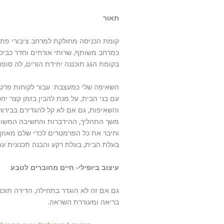
תאור
קומת הכניסה מחולקת למרחב ציבורי פתוח
כמרחב משותף, שרותי אורחים וחדר כביס
בקומת הגג תוכננה יחידת הורים, לה סופ
השאיפה שלי כמעצבת עבור לקוחות פרטיי
עם בני הבית, על מנת להבין בזמן קצר יחס
והשאיפות, גם אם לא קל להגדירם בבירור
משך התהליך, ההידברות והחשיבה המשותפ
וחיבר את כל הפרמטרים לכדי שלם מאוזן.
בעלת הבית, בעלת רקע והבנה תכנונית ע
עיצוב ביופילי- חיים מחוברים לטבע
גם אם זה לא הוגדר בתחילה, הדירה תוכננ
בריאה ומעוררת השראה.