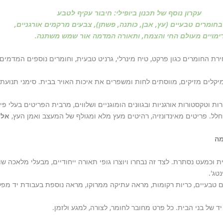
עקרון נוסף של תכנון ביופילי: חיבור עקיף לטבע
חומרים טבעיים (עץ, אבן, כותנה, פשתן), צבעים מרקמים אורגניים,
ימויים מעולם החי והצמח, ותאורה המדמה אור שמש משתנה.
בחירת החומרים כגון פרקט, טיח מינרלי, גרניט טבעית, וחומרים נוספים המדמי
מיקלים מזיקים, מווסתים לחות ומשפרים את איכות האויר בבית. סימני תנועת
ות וטקסטורות אורגניות ובגוונים הומוגניים ושלווים, מרבית הפריטים בעלי פי
לל. פריטים מאינדונזיה, רהיטים מעץ מלא ומגולף של המעצב ואמן העץ,
אלון
מה
כמעט נסתרת. לצד זה נבחרו ויוצרו גופי תאורה ייחודיים, מבעלי מלאכה שוני
טג'.
ם טבעיים, כריות רקומות, מראה עתיקה ממרוקו, מראה נוספת בעבודת יד מפליז
 של בני הבית. כל פרט מחובר לחומר, לצורה, למגע ולזמן.