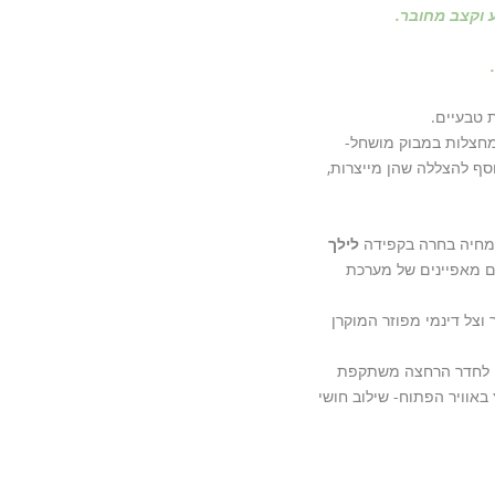
ע וקצב מחובר.
 טבעיים.
ממחצלות במבוק מושחל-
סף להצללה שהן מייצרות,
צמחיה בחרה בקפידה
לילך
הם מאפיינים של מערכת
וצל דינמי מפוזר המוקרן
סה לחדר הרחצה משתקפת
ל ב- soft tub ולהתרענן תחת מקלחת חוץ באוויר הפתוח- שילוב חושי