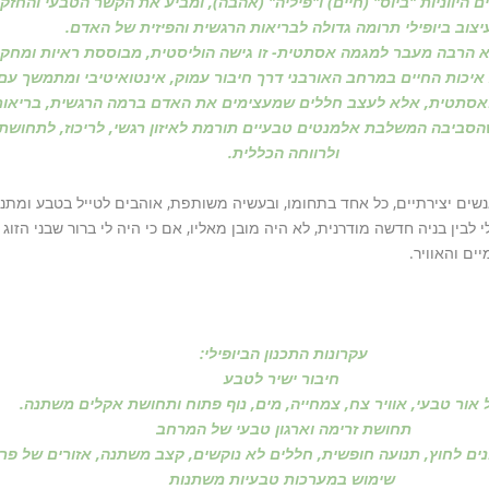
ים היווניות "ביוס" (חיים) ו"פיליה" (אהבה), ומביע את הקשר הטבעי והח
יצוב ביופילי תרומה גדולה לבריאות הרגשית והפיזית של האדם.
הוא הרבה מעבר למגמה אסתטית- זו גישה הוליסטית, מבוססת ראיות ומחקר
יכות החיים במרחב האורבני דרך חיבור עמוק, אינטואיטיבי ומתמשך עם
ואסתטית, אלא לעצב חללים שמעצימים את האדם ברמה הרגשית, בריאותית
הסביבה המשלבת אלמנטים טבעיים תורמת לאיזון רגשי, לריכוז, לתחושת 
ולרווחה הכללית.
ים יצירתיים, כל אחד בתחומו, ובעשיה משותפת, אוהבים לטייל בטבע ומתנה
 לבין בניה חדשה מודרנית, לא היה מובן מאליו, אם כי היה לי ברור שבני הזו
ם והאוויר.
עקרונות התכנון הביופילי:
חיבור ישיר לטבע
 אור טבעי, אוויר צח, צמחייה, מים, נוף פתוח ותחושת אקלים משתנה.
תחושת זרימה וארגון טבעי של המרחב
ים לחוץ, תנועה חופשית, חללים לא נוקשים, קצב משתנה, אזורים של פרט
שימוש במערכות טבעיות משתנות