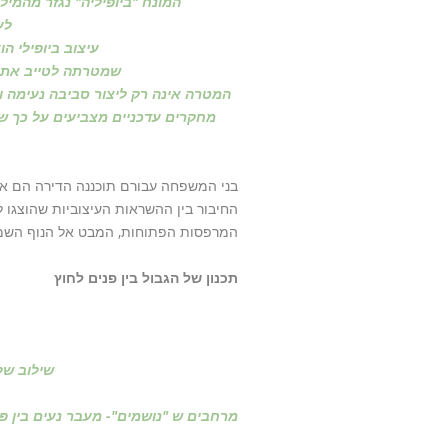
המונח "ביופיליה" נגזר מהמיל
לע
עיצוב ביופילי 
שמטרתה לטייב את א
המטרה אינה רק ליצור סביבה נעימה 
מחקרים עדכניים מצביעים על כך ש
בני המשפחה עבורם תוכננה הדירה הם אנש
החיבור בין ההשראות העיצוביות שהוצגו לי
המרפסות הפתוחות, המבט אל הנוף השמיי
תכנון של הגבול בין פנים לחוץ
שילוב של
מרחבים ש "נושמים"- מעבר נעים בין פנ