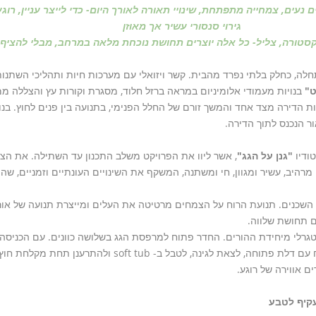
 נעים, צמחייה מתפתחת, שינויי תאורה לאורך היום- כדי לייצר עניין, רוג
גירוי סנסורי עשיר אך מאוזן
קסטורה, צליל- כל אלה יוצרים תחושת נוכחת מלאה במרחב, מבלי להציף.
חלה, כחלק בלתי נפרד מהבית. קשר ויזואלי עם מערכות חיות ותהליכי השתנות
ט"
בנויות מעמודי אלומיניום במראה ברזל חלוד, מסגרת וקורות עץ והצללה 
ת הדירה מצד אחד והמשך זורם של החלל הפנימי, בתנועה בין פנים לחוץ. בנו
 הנכנס לתוך הדירה.
ודיו
"גנן על הגג"
, אשר ליוו את הפרויקט משלב התכנון עד השתילה. את ה
ן מרהיב, עשיר ומגוון, חי ומשתנה, המשקף את השינויים העונתיים וזמניים, ש
י השכנים. תנועת הרוח על הצמחים מרטיטה את העלים ומייצרת תנועה של אור 
ם תחושת שלווה.
נטגרלי מיחידת ההורים. החדר פתוח למרפסת הגג בשלושה כוונים. עם הכני
במראה הצמחייה במרפסת. ניתן להתקלח עם דלת פתוחה, לצאת לגינה, לטב
ם אווירה של רוגע.
עקיף לטבע