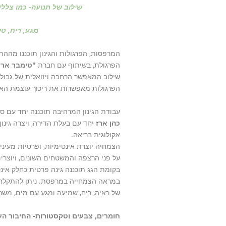
שילוב של תנועה- כמו צללים
מגע, ריח, ט
המרפסות, הפרגולות והגינון תוכננו מההת
הפרגולת, בשיתוף עם חברת
"טימבר אר
שילוב המאפשר הרחבה ויזואלית של גבולו
הפרגולות מאפשרות את ריכוך עוצמת האור
עבודת הגינון המרהיבה תוכננה יחד עם סט
כהן ארז
יחד עם בעלת הדירה, ויצרה גינו
אקולוגית בריאה.
הצמחיה יוצרת אינטימיות, ופרטיות מעינ
על פני הרצפה והמשטחים השונים, ויוצרי
בקומת הגג תוכננה גינה פרטית כחלק אי
של ראיה, ריח, שמיעה ומגע עם מים, משרי
חומרים, צבעים וטקסטורות- החיבור ה