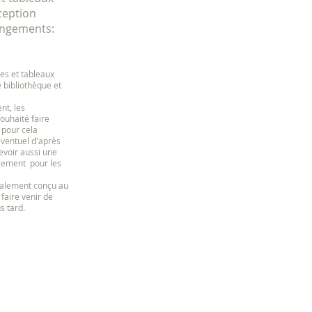
ception
angements:
s et tableaux
 bibliothèque et
nt, les
souhaité faire
 pour cela
ventuel d'après
cevoir aussi une
ngement pour les
galement conçu au
 faire venir de
s tard.