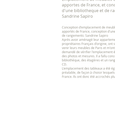
apportes de France, et con
d'une bibliotheque et de r
Sandrine Sapiro
Conception d'emplacement de meuble
apportés de France, conception d'une
de rangements: Sandrine Sapiro
Après avoir aménagé leur apparteme
propriétaires Français d'origine, ont 
venir leurs meubles de Paris et m'ont
demandé de vérifier l'emplacement é
des photos et mesures. Il a fallu con
bibliothèque, des étagères et un ra
CD.
L'emplacement des tableaux a été é
préalable, de façon à choisir lesquels
France. Ils ont donc été accrochés plu